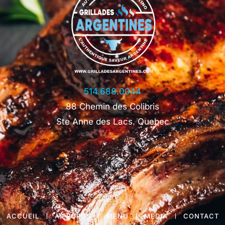
514.688.0044
88 Chemin des Colibris
Ste Anne des Lacs. Quebec
ACCUEIL
À PROPOS
MENU
MEDIA
CONTACT