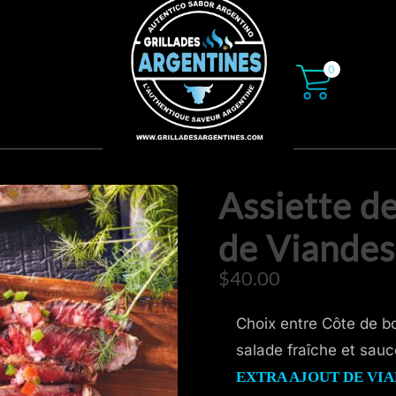
0
ACCUEIL
À PROPOS
Assiette de
MENU
de Viandes
MEDIA
$
40.00
CONTACT
CALENDRIER
Choix entre Côte de b
salade fraîche et sau
EXTRA AJOUT DE VIAN